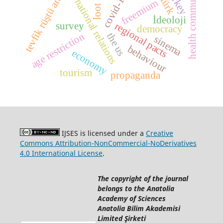
health communication
international relations
loot box
atatürk
turkey
tevfik rüştü aras
covid-19
freemium
İdeoloji
survey
regional pacts
democracy
age restriction
the us
sinema
behaviour
economy
tourism
propaganda
IJSES is licensed under a
Creative
Commons Attribution-NonCommercial-NoDerivatives
4.0 International License
.
The copyright of the journal
belongs to the Anatolia
Academy of Sciences
Anatolia Bilim Akademisi
Limited Şirketi