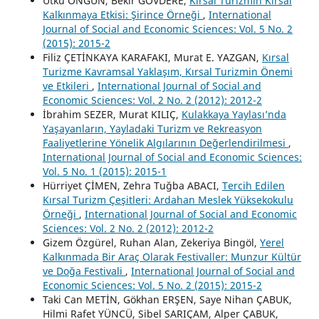
Utku ONGUN, Bekir GÖVDERE,
Kırsal Turizmin Kırsal
Kalkınmaya Etkisi: Şirince Örneği
,
International
Journal of Social and Economic Sciences: Vol. 5 No. 2
(2015): 2015-2
Filiz ÇETİNKAYA KARAFAKI, Murat E. YAZGAN,
Kırsal
Turizme Kavramsal Yaklaşım, Kırsal Turizmin Önemi
ve Etkileri
,
International Journal of Social and
Economic Sciences: Vol. 2 No. 2 (2012): 2012-2
İbrahim SEZER, Murat KILIÇ,
Kulakkaya Yaylası’nda
Yaşayanların, Yayladaki Turizm ve Rekreasyon
Faaliyetlerine Yönelik Algılarının Değerlendirilmesi
,
International Journal of Social and Economic Sciences:
Vol. 5 No. 1 (2015): 2015-1
Hürriyet ÇİMEN, Zehra Tuğba ABACI,
Tercih Edilen
Kırsal Turizm Çeşitleri: Ardahan Meslek Yüksekokulu
Örneği
,
International Journal of Social and Economic
Sciences: Vol. 2 No. 2 (2012): 2012-2
Gizem Özgürel, Ruhan Alan, Zekeriya Bingöl,
Yerel
Kalkınmada Bir Araç Olarak Festivaller: Munzur Kültür
ve Doğa Festivali
,
International Journal of Social and
Economic Sciences: Vol. 5 No. 2 (2015): 2015-2
Taki Can METİN, Gökhan ERŞEN, Saye Nihan ÇABUK,
Hilmi Rafet YÜNCÜ, Sibel SARIÇAM, Alper ÇABUK,