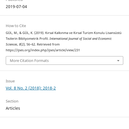
2019-07-04
How to Cite
GÜL, M., & GÜL, K. (2019). Kırsal Kalkınma ve Kırsal Turizm Konulu Lisansüstü
Tezlerin Bibliyometrik Profil.
International Journal of Social and Economic
Sciences
,
8
(2), 56–62. Retrieved from
https://ijses.org/index.php/ijses/article/view/231
More Citation Formats
Issue
Vol. 8 No. 2 (2018): 2018-2
Section
Articles