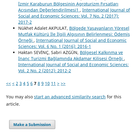
İzmir Karaburun Bölgesinin Agroturizm Fırsatları
Açısından Değerlendirilmesi1
,
International Journal of
Social and Economic Sciences: Vol. 7 No. 2 (2017):
2017-2
Nükhet Adalet AKPULAT,
Bölgede Yaşayanların Yöresel
Mutfak Kültürü İle İlgili Algısının Belirlenmesi: Ödemiş
Örneği
,
International Journal of Social and Economic
Sciences: Vol. 6 No. 1 (2016): 2016-1
Haktan SEVİNÇ, Sabri AZGÜN,
Bölgesel Kalkınma ve
İnanç Turizmi Bağlamında Akdamar Kilisesi Örneği
,
International Journal of Social and Economic Sciences:
Vol. 2 No. 2 (2012): 2012-2
<<
<
2
3
4
5
6
7
8
9
10
11
>
>>
You may also
start an advanced similarity search
for this
article.
Make a Submission