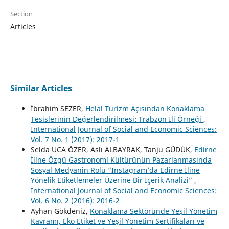
Section
Articles
Similar Articles
İbrahim SEZER,
Helal Turi̇zm Açısından Konaklama
Tesi̇sleri̇ni̇n Değerlendi̇ri̇lmesi̇: Trabzon İli Örneği
,
International Journal of Social and Economic Sciences:
Vol. 7 No. 1 (2017): 2017-1
Selda UCA ÖZER, Aslı ALBAYRAK, Tanju GÜDÜK,
Edi̇rne
İli̇ne Özgü Gastronomi̇ Kültürünün Pazarlanmasinda
Sosyal Medyanin Rolü “Instagram’da Edirne İline
Yönelik Etiketlemeler Üzerine Bir İçerik Analizi”
,
International Journal of Social and Economic Sciences:
Vol. 6 No. 2 (2016): 2016-2
Ayhan Gökdeniz,
Konaklama Sektöründe Yeşil Yönetim
Kavramı, Eko Etiket ve Yeşil Yönetim Sertifikaları ve