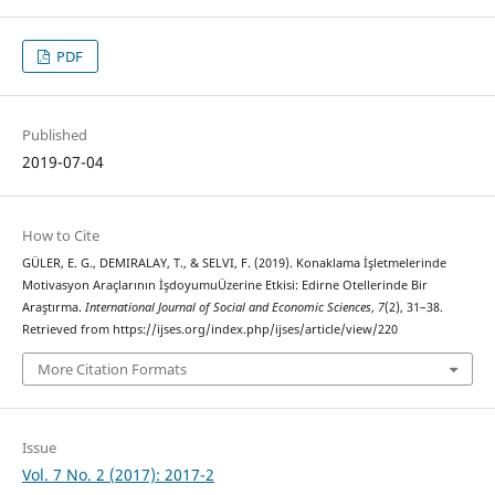
PDF
Published
2019-07-04
How to Cite
GÜLER, E. G., DEMIRALAY, T., & SELVI, F. (2019). Konaklama İşletmelerinde
Motivasyon Araçlarının İşdoyumuÜzerine Etkisi: Edirne Otellerinde Bir
Araştırma.
International Journal of Social and Economic Sciences
,
7
(2), 31–38.
Retrieved from https://ijses.org/index.php/ijses/article/view/220
More Citation Formats
Issue
Vol. 7 No. 2 (2017): 2017-2