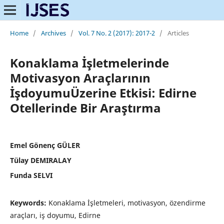
Home
/
Archives
/
Vol. 7 No. 2 (2017): 2017-2
/
Articles
Konaklama İşletmelerinde
Motivasyon Araçlarının
İşdoyumuÜzerine Etkisi: Edirne
Otellerinde Bir Araştırma
Emel Gönenç GÜLER
Tülay DEMIRALAY
Funda SELVI
Keywords:
Konaklama İşletmeleri, motivasyon, özendirme
araçları, iş doyumu, Edirne