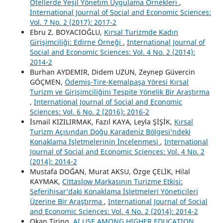
Otellerde Yeşil Yönetim Uygulama Örnekleri
,
International Journal of Social and Economic Sciences:
Vol. 7 No. 2 (2017): 2017-2
Ebru Z. BOYACIOĞLU,
Kırsal Turizmde Kadın
Girişimciliği: Edirne Örneği
,
International Journal of
Social and Economic Sciences: Vol. 4 No. 2 (2014):
2014-2
Burhan AYDEMIR, Didem UZUN, Zeynep Güvercin
GÖÇMEN,
Ödemiş-Tire-Kemalpaşa Yöresi Kırsal
Turizm ve Girişimciliğini Tespite Yönelik Bir Araştırma
,
International Journal of Social and Economic
Sciences: Vol. 6 No. 2 (2016): 2016-2
İsmail KIZILIRMAK, Fazıl KAYA, Leyla ŞİŞİK,
Kırsal
Turizm Açısından Doğu Karadeniz Bölgesi’ndeki
Konaklama İşletmelerinin İncelenmesi
,
International
Journal of Social and Economic Sciences: Vol. 4 No. 2
(2014): 2014-2
Mustafa DOĞAN, Murat AKSU, Özge ÇELİK, Hilal
KAYMAK,
Cittaslow Markasının Turizme Etkisi:
Seferihisar’daki Konaklama İşletmeleri Yöneticileri
Üzerine Bir Araştırma
,
International Journal of Social
and Economic Sciences: Vol. 4 No. 2 (2014): 2014-2
Okan Tiring,
AI USE AMONG HIGHER EDUCATION