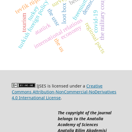
democracy
tevfik rüştü aras
survey
the military coups
freemium
turkish foreign policy
loot box
turkey
the ussr
covid-19
tourism
international relations
regional pacts
atatürk
economy
the us
IJSES is licensed under a
Creative
Commons Attribution-NonCommercial-NoDerivatives
4.0 International License
.
The copyright of the journal
belongs to the Anatolia
Academy of Sciences
Anatolia Bilim Akademisi