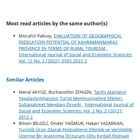
Most read articles by the same author(s)
Mücahit Paksoy,
EVALUATION OF GEOGRAPHICAL
INDICATION POTENTIAL OF KAHRAMANMARAS
PROVINCE IN TERMS OF RURAL TOURISM
,
International Journal of Social and Economic Sciences:
Vol. 12 No. 2 (2022): IJSES 2022-2
Similar Articles
Meral AKYÜZ, Burhanettin ZENGİN,
Tarihi Alanların
Yayalaştırılmasının Turist Memnuniyetine Etkileri:
Sultanahmet Meydanı Örneği
,
International Journal of
Social and Economic Sciences: Vol. 2 No. 2 (2012):
2012-2
Bilsen BİLGİLİ, Önder YAĞMUR, Hakan YAZARKAN,
Turistik Ürün Olarak Festivallerin Etkinlik ve Verimliliği
Üzerine Bir Araştırma (Erzurum-Oltu Kırdağ Festivali