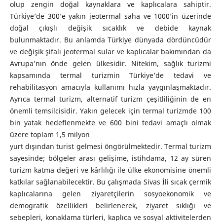
olup zengin doğal kaynaklara ve kaplıcalara sahiptir.
Türkiye’de 300’e yakın jeotermal saha ve 1000’in üzerinde
doğal çıkışlı değişik sıcaklık ve debide kaynak
bulunmaktadır. Bu anlamda Türkiye dünyada dördüncüdür
ve değişik şifalı jeotermal sular ve kaplıcalar bakımından da
Avrupa’nın önde gelen ülkesidir. Nitekim, sağlık turizmi
kapsamında termal turizmin Türkiye’de tedavi ve
rehabilitasyon amacıyla kullanımı hızla yaygınlaşmaktadır.
Ayrıca termal turizm, alternatif turizm çeşitliliğinin de en
önemli temsilcisidir. Yakın gelecek için termal turizmde 100
bin yatak hedeflenmekte ve 600 bini tedavi amaçlı olmak
üzere toplam 1,5 milyon
yurt dışından turist gelmesi öngörülmektedir. Termal turizm
sayesinde; bölgeler arası gelişime, istihdama, 12 ay süren
turizm katma değeri ve kârlılığı ile ülke ekonomisine önemli
katkılar sağlanabilecektir. Bu çalışmada Sivas İli sıcak çermik
kaplıcalarına gelen ziyaretçilerin sosyoekonomik ve
demografik özellikleri belirlenerek, ziyaret sıklığı ve
sebepleri, konaklama türleri, kaplıca ve sosyal aktivitelerden