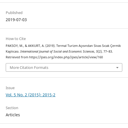
Published
2019-07-03
How to Cite
PAKSOY, M., & AKKURT, A. (2019). Termal Turizm Açısından Sivas Sıcak Çermik
Kaplıcası.
International Journal of Social and Economic Sciences
,
5
(2), 77–83.
Retrieved from https://ijses.org/index.php/ijses/article/view/160
More Citation Formats
Issue
Vol. 5 No. 2 (2015): 2015-2
Section
Articles