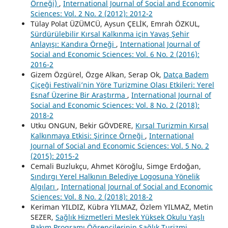
Örneği)
,
International Journal of Social and Economic
Sciences: Vol. 2 No. 2 (2012): 2012-2
Tülay Polat ÜZÜMCÜ, Aysun ÇELİK, Emrah ÖZKUL,
Sürdürülebilir Kırsal Kalkınma için Yavaş Şehir
Anlayışı: Kandıra Örneği
,
International Journal of
Social and Economic Sciences: Vol. 6 No. 2 (2016):
2016-2
Gizem Özgürel, Özge Alkan, Serap Ok,
Datça Badem
Çiçeği Festivali’nin Yöre Turizmine Olası Etkileri: Yerel
Esnaf Üzerine Bir Araştırma
,
International Journal of
Social and Economic Sciences: Vol. 8 No. 2 (2018):
2018-2
Utku ONGUN, Bekir GÖVDERE,
Kırsal Turizmin Kırsal
Kalkınmaya Etkisi: Şirince Örneği
,
International
Journal of Social and Economic Sciences: Vol. 5 No. 2
(2015): 2015-2
Cemali Buzlukçu, Ahmet Köroğlu, Simge Erdoğan,
Sındırgı Yerel Halkının Belediye Logosuna Yönelik
Algıları
,
International Journal of Social and Economic
Sciences: Vol. 8 No. 2 (2018): 2018-2
Keriman YILDIZ, Kübra YILMAZ, Özlem YILMAZ, Metin
SEZER,
Sağlık Hizmetleri Meslek Yüksek Okulu Yaşlı
Bakım Programı Öğrencilerinin Sağlık Turizmi