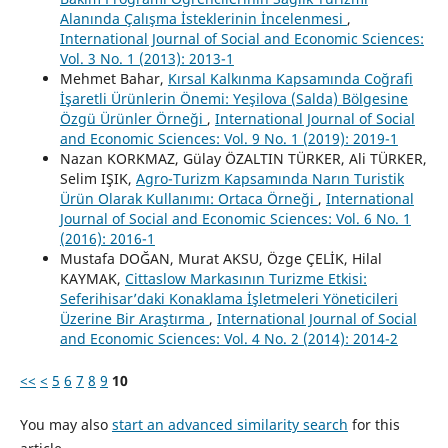
Alanında Çalışma İsteklerinin İncelenmesi
,
International Journal of Social and Economic Sciences:
Vol. 3 No. 1 (2013): 2013-1
Mehmet Bahar,
Kırsal Kalkınma Kapsamında Coğrafi
İşaretli Ürünlerin Önemi: Yeşilova (Salda) Bölgesine
Özgü Ürünler Örneği
,
International Journal of Social
and Economic Sciences: Vol. 9 No. 1 (2019): 2019-1
Nazan KORKMAZ, Gülay ÖZALTIN TÜRKER, Ali TÜRKER,
Selim IŞIK,
Agro-Turizm Kapsamında Narın Turistik
Ürün Olarak Kullanımı: Ortaca Örneği
,
International
Journal of Social and Economic Sciences: Vol. 6 No. 1
(2016): 2016-1
Mustafa DOĞAN, Murat AKSU, Özge ÇELİK, Hilal
KAYMAK,
Cittaslow Markasının Turizme Etkisi:
Seferihisar’daki Konaklama İşletmeleri Yöneticileri
Üzerine Bir Araştırma
,
International Journal of Social
and Economic Sciences: Vol. 4 No. 2 (2014): 2014-2
<<
<
5
6
7
8
9
10
You may also
start an advanced similarity search
for this