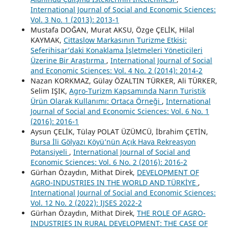
International Journal of Social and Economic Sciences:
Vol. 3 No. 1 (2013): 2013-1
Mustafa DOĞAN, Murat AKSU, Özge ÇELİK, Hilal
KAYMAK,
Cittaslow Markasının Turizme Etkisi:
Seferihisar’daki Konaklama İşletmeleri Yöneticileri
Üzerine Bir Araştırma
,
International Journal of Social
and Economic Sciences: Vol. 4 No. 2 (2014): 2014-2
Nazan KORKMAZ, Gülay ÖZALTIN TÜRKER, Ali TÜRKER,
Selim IŞIK,
Agro-Turizm Kapsamında Narın Turistik
Ürün Olarak Kullanımı: Ortaca Örneği
,
International
Journal of Social and Economic Sciences: Vol. 6 No. 1
(2016): 2016-1
Aysun ÇELİK, Tülay POLAT ÜZÜMCÜ, İbrahim ÇETİN,
Bursa İli Gölyazı Köyü’nün Açık Hava Rekreasyon
Potansiyeli
,
International Journal of Social and
Economic Sciences: Vol. 6 No. 2 (2016): 2016-2
Gürhan Özaydın, Mithat Direk,
DEVELOPMENT OF
AGRO-INDUSTRIES IN THE WORLD AND TÜRKİYE
,
International Journal of Social and Economic Sciences:
Vol. 12 No. 2 (2022): IJSES 2022-2
Gürhan Özaydın, Mithat Direk,
THE ROLE OF AGRO-
INDUSTRIES IN RURAL DEVELOPMENT: THE CASE OF