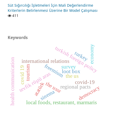
Süt Sığırcılığı İşletmeleri İçin Mali Değerlendirme
Kriterlerin Belirlenmesi Üzerine Bir Model Çalışması
411
Keywords
economy
turkish foreign policy
turkey
health communication
international relations
freemium
survey
tourism
covid 19
loot box
tevfik rüştü aras
the us
covid-19
the ussr
atatürk
regional pacts
democracy
sinema
local foods, restaurant, marmaris